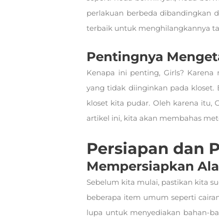
perlakuan berbeda dibandingkan d
terbaik untuk menghilangkannya t
Pentingnya Menget
Kenapa ini penting, Girls? Kare
yang tidak diinginkan pada kloset
kloset kita pudar. Oleh karena itu,
artikel ini, kita akan membahas me
Persiapan dan 
Mempersiapkan Ala
Sebelum kita mulai, pastikan kita
beberapa item umum seperti cairan 
lupa untuk menyediakan bahan-baha