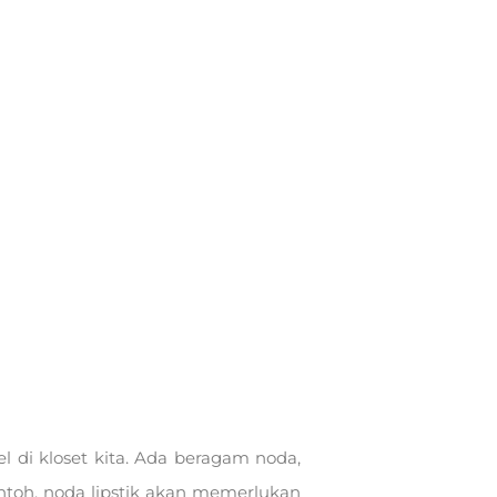
 di kloset kita. Ada beragam noda,
ontoh, noda lipstik akan memerlukan