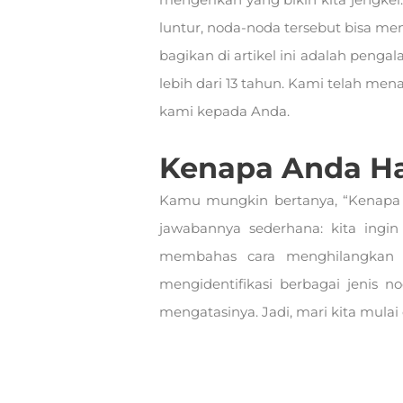
luntur, noda-noda tersebut bisa m
bagikan di artikel ini adalah penga
lebih dari 13 tahun. Kami telah me
kami kepada Anda.
Kenapa Anda Ha
Kamu mungkin bertanya, “Kenapa h
jawabannya sederhana: kita ingin 
membahas cara menghilangkan 
mengidentifikasi berbagai jenis 
mengatasinya. Jadi, mari kita mulai