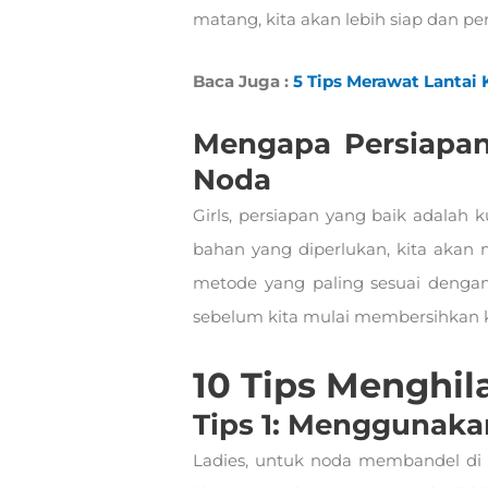
matang, kita akan lebih siap dan pe
Baca Juga :
5 Tips Merawat Lantai
Mengapa Persiapan
Noda
Girls, persiapan yang baik adalah
bahan yang diperlukan, kita akan 
metode yang paling sesuai dengan
sebelum kita mulai membersihkan kl
10 Tips Menghi
Tips 1: Menggunaka
Ladies, untuk noda membandel di k