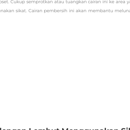
set. Cukup semprotkan atau tuangkan cairan ini ke area y
akan sikat. Cairan pembersih ini akan membantu melu