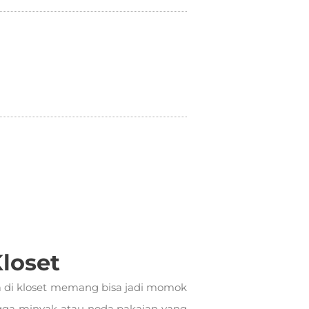
loset
oda di kloset memang bisa jadi momok
gga minyak atau noda pakaian yang