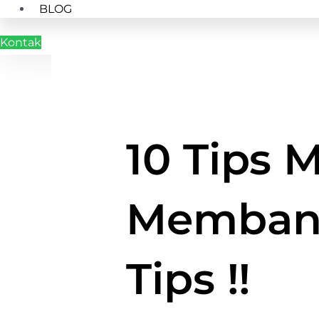
BLOG
Kontak
10 Tips
Membande
Tips !!