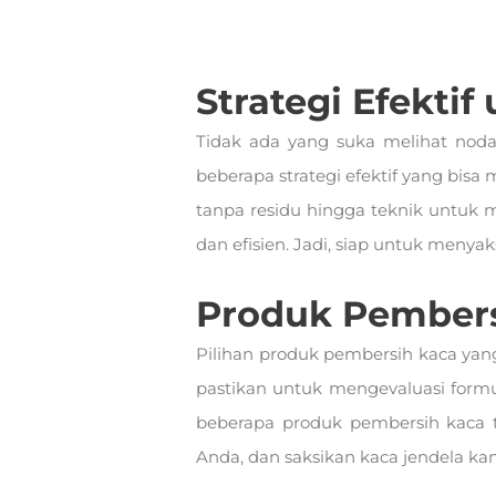
Strategi Efekti
Tidak ada yang suka melihat noda
beberapa strategi efektif yang bis
tanpa residu hingga teknik untuk
dan efisien. Jadi, siap untuk menyak
Produk Pembers
Pilihan produk pembersih kaca yan
pastikan untuk mengevaluasi formu
beberapa produk pembersih kaca t
Anda, dan saksikan kaca jendela kan