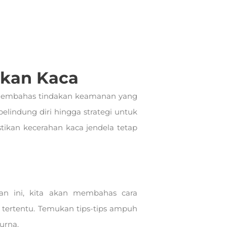
kan Kaca
an membahas tindakan keamanan yang
elindung diri hingga strategi untuk
kan kecerahan kaca jendela tetap
ian ini, kita akan membahas cara
 tertentu. Temukan tips-tips ampuh
urna.