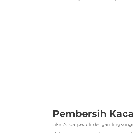
Pembersih Kaca
Jika Anda peduli dengan lingkung