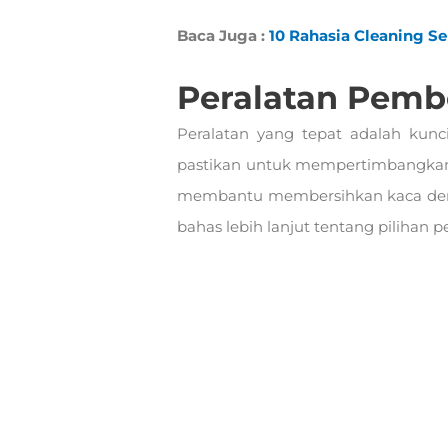
Baca Juga :
10 Rahasia Cleaning S
Peralatan Pemb
Peralatan yang tepat adalah kunc
pastikan untuk mempertimbangkan 
membantu membersihkan kaca denga
bahas lebih lanjut tentang pilihan 