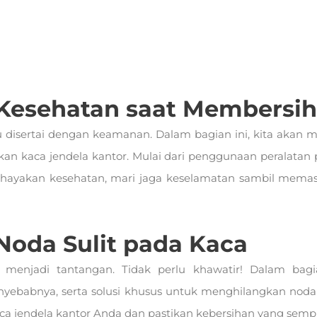
Kesehatan saat Membersih
alu disertai dengan keamanan. Dalam bagian ini, kita ak
an kaca jendela kantor. Mulai dari penggunaan peralatan p
yakan kesehatan, mari jaga keselamatan sambil memasti
Noda Sulit pada Kaca
 menjadi tantangan. Tidak perlu khawatir! Dalam bag
enyebabnya, serta solusi khusus untuk menghilangkan noda
ca jendela kantor Anda dan pastikan kebersihan yang semp