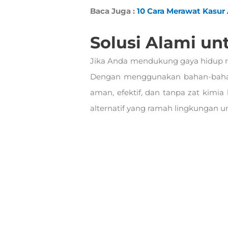
Baca Juga :
10 Cara Merawat Kasu
Solusi Alami u
Jika Anda mendukung gaya hidup ra
Dengan menggunakan bahan-bahan 
aman, efektif, dan tanpa zat kimi
alternatif yang ramah lingkungan u