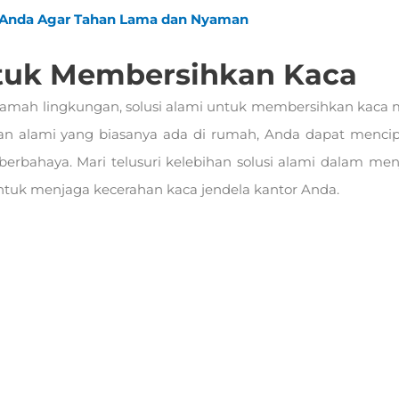
r Anda Agar Tahan Lama dan Nyaman
ntuk Membersihkan Kaca
mah lingkungan, solusi alami untuk membersihkan kaca m
alami yang biasanya ada di rumah, Anda dapat mencipt
a berbahaya. Mari telusuri kelebihan solusi alami dalam m
ntuk menjaga kecerahan kaca jendela kantor Anda.