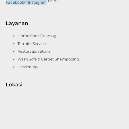
big house, villa, apartment
Facebook-f
Instagram
Layanan
Home Care Cleaning
Termite Service
Restoration Stone
Wash Sofa & Carpet Shampooing
Gardening
Lokasi