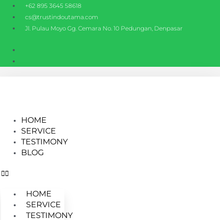
Skip
+62 895 3645 58618
to
cs@trustindoutama.com
content
Jl. Pulau Moyo Gg. Cemara No. 10 Pedungan, Denpasar
HOME
SERVICE
TESTIMONY
BLOG
HOME
SERVICE
TESTIMONY